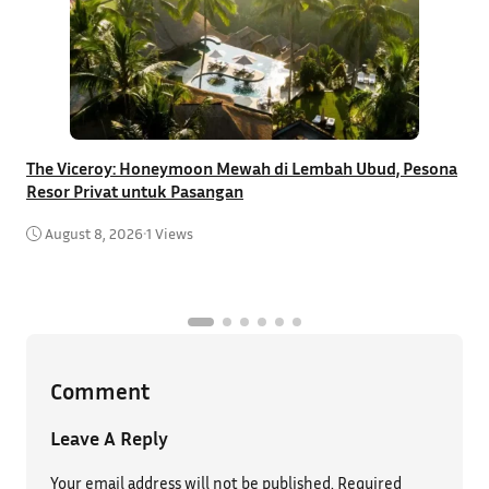
The Viceroy: Honeymoon Mewah di Lembah Ubud, Pesona
Resor Privat untuk Pasangan
R
B
August 8, 2026
•
1 Views
Comment
Leave A Reply
Your email address will not be published.
Required