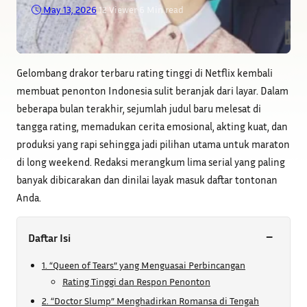
May 13, 2026
•
12
Viewer
•
6 Min read
Gelombang drakor terbaru rating tinggi di Netflix kembali
membuat penonton Indonesia sulit beranjak dari layar. Dalam
beberapa bulan terakhir, sejumlah judul baru melesat di
tangga rating, memadukan cerita emosional, akting kuat, dan
produksi yang rapi sehingga jadi pilihan utama untuk maraton
di long weekend. Redaksi merangkum lima serial yang paling
banyak dibicarakan dan dinilai layak masuk daftar tontonan
Anda.
−
Daftar Isi
1. “Queen of Tears” yang Menguasai Perbincangan
Rating Tinggi dan Respon Penonton
2. “Doctor Slump” Menghadirkan Romansa di Tengah