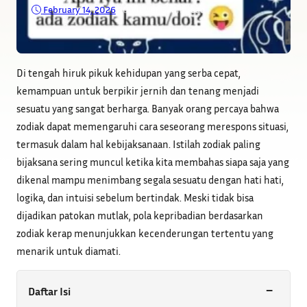
February 14, 2026
•
20
Viewer
•
6 Min read
Di tengah hiruk pikuk kehidupan yang serba cepat,
kemampuan untuk berpikir jernih dan tenang menjadi
sesuatu yang sangat berharga. Banyak orang percaya bahwa
zodiak dapat memengaruhi cara seseorang merespons situasi,
termasuk dalam hal kebijaksanaan. Istilah zodiak paling
bijaksana sering muncul ketika kita membahas siapa saja yang
dikenal mampu menimbang segala sesuatu dengan hati hati,
logika, dan intuisi sebelum bertindak. Meski tidak bisa
dijadikan patokan mutlak, pola kepribadian berdasarkan
zodiak kerap menunjukkan kecenderungan tertentu yang
menarik untuk diamati.
−
Daftar Isi