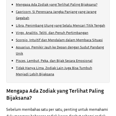
Mengapa Ada Zodiak yang Terlihat Paling Bijaksana?
Capricorn, Si Perencana Jangka Panjang yang Jarang
Gegabah
Libra, Penimbang Ulung yang Selalu Mencari Titik Tengah
Virgo, Analitis, Teliti, dan Penuh Pertimbangan
Scorpio, Intuitif dan Mendalam dalam Membaca Situasi
Aquarius, Pemikir Jauh ke Depan dengan Sudut Pandang
Unik
Pisces, Lembut, Peka, dan Bijak Secara Emosional
Tidak Hanya Lima, Zodiak Lain Juga Bisa Tumbuh
Menjadi Lebih Bijaksana
Mengapa Ada Zodiak yang Terlihat Paling
Bijaksana?
Sebelum membahas satu per satu, penting untuk memahami
dulu mengapa beberapa zodiak kerap disebut sebagai zodiak