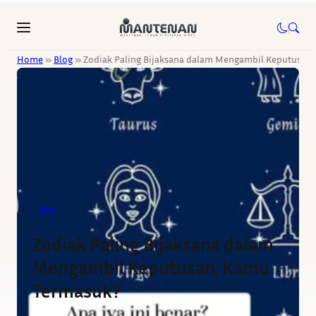
Home
»
Blog
»
Zodiak Paling Bijaksana dalam Mengambil Keputusan
Blog
Zodiak Paling Bijaksana dalam
Mengambil Keputusan, Kamu
Termasuk?