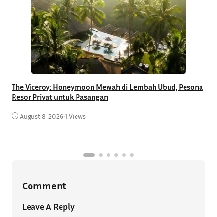
The Viceroy: Honeymoon Mewah di Lembah Ubud, Pesona
Resor Privat untuk Pasangan
R
B
August 8, 2026
•
1 Views
Comment
Leave A Reply