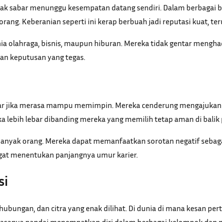
tidak sabar menunggu kesempatan datang sendiri. Dalam berbagai 
ng. Keberanian seperti ini kerap berbuah jadi reputasi kuat, ter
unia olahraga, bisnis, maupun hiburan. Mereka tidak gentar mengh
an keputusan yang tegas.
layar jika merasa mampu memimpin. Mereka cenderung mengajukan d
uka lebih lebar dibanding mereka yang memilih tetap aman di balik
n banyak orang. Mereka dapat memanfaatkan sorotan negatif sebag
ngat menentukan panjangnya umur karier.
si
bungan, dan citra yang enak dilihat. Di dunia di mana kesan pe
 biasanya pandai menempatkan diri dalam berbagai kelompok da