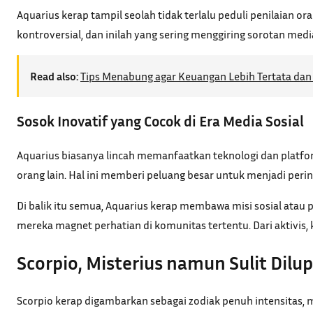
Aquarius kerap tampil seolah tidak terlalu peduli penilaian 
kontroversial, dan inilah yang sering menggiring sorotan med
Read also:
Tips Menabung agar Keuangan Lebih Tertata dan 
Sosok Inovatif yang Cocok di Era Media Sosial
Aquarius biasanya lincah memanfaatkan teknologi dan platf
orang lain. Hal ini memberi peluang besar untuk menjadi perint
Di balik itu semua, Aquarius kerap membawa misi sosial atau
mereka magnet perhatian di komunitas tertentu. Dari aktivis,
Scorpio, Misterius namun Sulit Dilu
Scorpio kerap digambarkan sebagai zodiak penuh intensitas, m