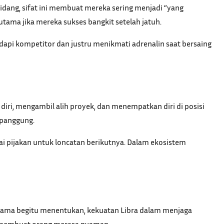
bidang, sifat ini membuat mereka sering menjadi “yang
utama jika mereka sukses bangkit setelah jatuh.
adapi kompetitor dan justru menikmati adrenalin saat bersaing
iri, mengambil alih proyek, dan menempatkan diri di posisi
 panggung.
ai pijakan untuk loncatan berikutnya. Dalam ekosistem
rtama begitu menentukan, kekuatan Libra dalam menjaga
n membuat orang merasa nyaman.