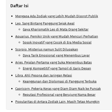
Daftar Isi
Mengapa Ada Zodiak yang Lebih Mudah Disorot Publik
Leo, Sang Bintang Panggung Sejak Awal
Gaya Kharismatik Leo di Mata Orang Sekitar
Aquarius, Pemikir Unik yang Mudah Mencuri Perhatian
Sosok Inovatif yang Cocok di Era Media Sosial
Scorpio, Misterius namun Sulit Dilupakan
Daya Tarik Emosional yang Menembus Layar
Aries, Pejalan Pertama yang Suka Menembus Batas
Energi Kompetitif yang Tampil di Garis Depan
Libra, Ahli Pesona dan Jaringan Relasi
Keanggunan dan Diplomasi di Panggung Terbuka
Capricorn, Pekerja Keras yang Diam Diam Naik ke Puncak
Reputasi Profesional yang Berujung Nama Besar
Popularitas di Antara Zodiak Lain, Masih Tetap Mungkin