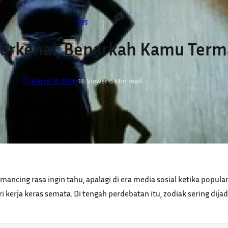
Blog
 Terkenal, Benarkah Kamu Term
March 12, 2026
•
18
Viewer
•
6 Min read
mancing rasa ingin tahu, apalagi di era media sosial ketika popul
dari kerja keras semata. Di tengah perdebatan itu, zodiak sering 