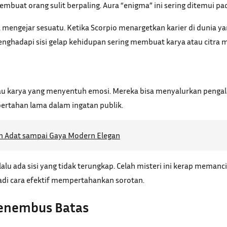
mbuat orang sulit berpaling. Aura “enigma” ini sering ditemui pad
ika mengejar sesuatu. Ketika Scorpio menargetkan karier di dunia
nghadapi sisi gelap kehidupan sering membuat karya atau citra me
atau karya yang menyentuh emosi. Mereka bisa menyalurkan peng
rtahan lama dalam ingatan publik.
an Adat sampai Gaya Modern Elegan
elalu ada sisi yang tidak terungkap. Celah misteri ini kerap mema
jadi cara efektif mempertahankan sorotan.
Menembus Batas