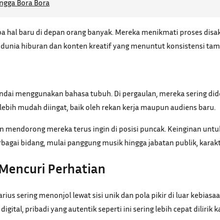
ngga Bora Bora
ba hal baru di depan orang banyak. Mereka menikmati proses disaks
di dunia hiburan dan konten kreatif yang menuntut konsistensi tamp
andai menggunakan bahasa tubuh. Di pergaulan, mereka sering d
ebih mudah diingat, baik oleh rekan kerja maupun audiens baru.
lain mendorong mereka terus ingin di posisi puncak. Keinginan untu
rbagai bidang, mulai panggung musik hingga jabatan publik, karakt
 Mencuri Perhatian
rius sering menonjol lewat sisi unik dan pola pikir di luar kebia
gital, pribadi yang autentik seperti ini sering lebih cepat diliri