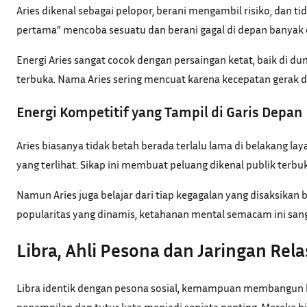
Aries dikenal sebagai pelopor, berani mengambil risiko, dan 
pertama” mencoba sesuatu dan berani gagal di depan banyak ora
Energi Aries sangat cocok dengan persaingan ketat, baik di d
terbuka. Nama Aries sering mencuat karena kecepatan gerak d
Energi Kompetitif yang Tampil di Garis Depan
Aries biasanya tidak betah berada terlalu lama di belakang 
yang terlihat. Sikap ini membuat peluang dikenal publik terb
Namun Aries juga belajar dari tiap kegagalan yang disaksika
popularitas yang dinamis, ketahanan mental semacam ini sa
Libra, Ahli Pesona dan Jaringan Rela
Libra identik dengan pesona sosial, kemampuan membangun hu
penampilan dan tutur kata menjadi senjata penting. Mereka