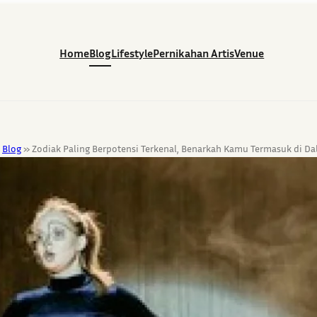
Home
Blog
Lifestyle
Pernikahan Artis
Venue
»
Blog
»
Zodiak Paling Berpotensi Terkenal, Benarkah Kamu Termasuk di D