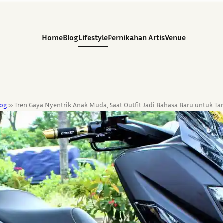
Home
Blog
Lifestyle
Pernikahan Artis
Venue
log
»
Tren Gaya Nyentrik Anak Muda, Saat Outfit Jadi Bahasa Baru untuk Ta