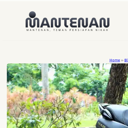
Home
»
B