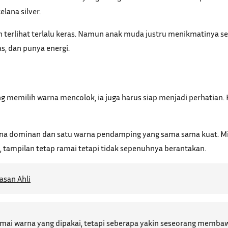
lana silver.
 terlihat terlalu keras. Namun anak muda justru menikmatinya seb
bas, dan punya energi.
ng memilih warna mencolok, ia juga harus siap menjadi perhatian. 
na dominan dan satu warna pendamping yang sama sama kuat. Mis
i, tampilan tetap ramai tetapi tidak sepenuhnya berantakan.
asan Ahli
amai warna yang dipakai, tetapi seberapa yakin seseorang membawa