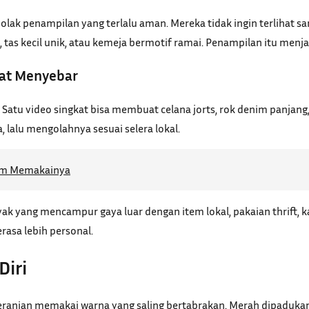
k penampilan yang terlalu aman. Mereka tidak ingin terlihat sam
, tas kecil unik, atau kemeja bermotif ramai. Penampilan itu men
pat Menyebar
 Satu video singkat bisa membuat celana jorts, rok denim panjan
, lalu mengolahnya sesuai selera lokal.
elum Memakainya
k yang mencampur gaya luar dengan item lokal, pakaian thrift, ka
rasa lebih personal.
Diri
beranian memakai warna yang saling bertabrakan. Merah dipadukan 