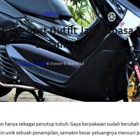
Lifestyle
uda, Saat Outfit Jadi Bahasa 
Berani
June 3, 2026
•
8
Viewer
•
8 Min read
kaian hanya sebagai penutup tubuh. Gaya berpakaian sudah berubah
n unik sebuah penampilan, semakin besar peluangnya mencuri per