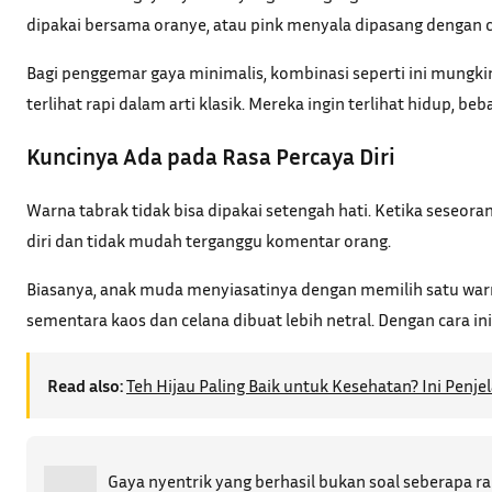
dipakai bersama oranye, atau pink menyala dipasang dengan ce
Bagi penggemar gaya minimalis, kombinasi seperti ini mungkin
terlihat rapi dalam arti klasik. Mereka ingin terlihat hidup, be
Kuncinya Ada pada Rasa Percaya Diri
Warna tabrak tidak bisa dipakai setengah hati. Ketika seseora
diri dan tidak mudah terganggu komentar orang.
Biasanya, anak muda menyiasatinya dengan memilih satu war
sementara kaos dan celana dibuat lebih netral. Dengan cara in
Read also:
Teh Hijau Paling Baik untuk Kesehatan? Ini Penjel
Gaya nyentrik yang berhasil bukan soal seberapa r