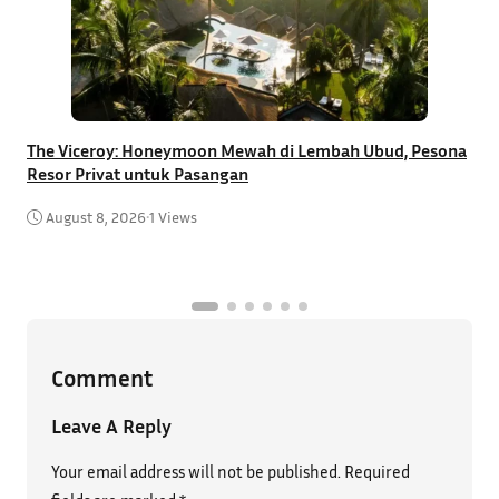
The Viceroy: Honeymoon Mewah di Lembah Ubud, Pesona
Resor Privat untuk Pasangan
R
B
August 8, 2026
•
1 Views
Comment
Leave A Reply
Your email address will not be published.
Required