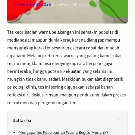
February 21, 2026
•
15
Viewer
•
7 Min read
Tes kepribadian warna belakangan ini semakin populer di
media sosial maupun dunia kerja, karena dianggap mampu
mengungkap karakter seseorang secara cepat dan mudah
dipahami. Melalui preferensi warna yang paling kamu sukai,
tes ini mengklaim bisa menyingkap cara berpikir, gaya
berinteraksi, hingga potensi kekuatan yang selama ini
mungkin tidak kamu sadari. Meskipun bukan alat diagnostik
psikologi klinis, tes ini sering digunakan sebagai bahan
refleksi diri, diskusi ringan, maupun pendukung dalam proses
rekrutmen dan pengembangan tim.
−
Daftar Isi
Mengapa Tes Kepribadian Warna Begitu Menarik?