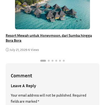
Resort Mewah untuk Honeymoon, dari Sumba hingga
T
Bora Bora
C
July 21, 2026
•
6 Views
Comment
Leave A Reply
Your email address will not be published.
Required
fields are marked
*