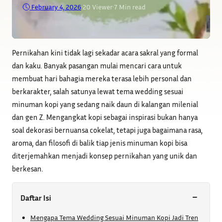
February 4, 2026
•
20
Viewer
•
7 Min read
Pernikahan kini tidak lagi sekadar acara sakral yang formal
dan kaku. Banyak pasangan mulai mencari cara untuk
membuat hari bahagia mereka terasa lebih personal dan
berkarakter, salah satunya lewat tema wedding sesuai
minuman kopi yang sedang naik daun di kalangan milenial
dan gen Z. Mengangkat kopi sebagai inspirasi bukan hanya
soal dekorasi bernuansa cokelat, tetapi juga bagaimana rasa,
aroma, dan filosofi di balik tiap jenis minuman kopi bisa
diterjemahkan menjadi konsep pernikahan yang unik dan
berkesan.
−
Daftar Isi
Mengapa Tema Wedding Sesuai Minuman Kopi Jadi Tren