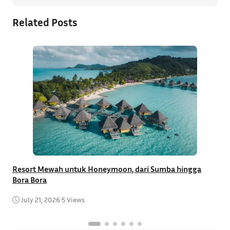
Related Posts
Resort Mewah untuk Honeymoon, dari Sumba hingga
T
Bora Bora
C
July 21, 2026
•
5 Views