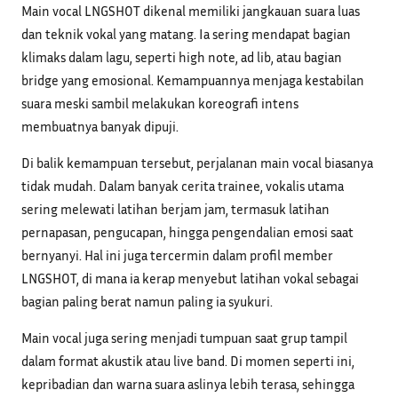
Main vocal LNGSHOT dikenal memiliki jangkauan suara luas
dan teknik vokal yang matang. Ia sering mendapat bagian
klimaks dalam lagu, seperti high note, ad lib, atau bagian
bridge yang emosional. Kemampuannya menjaga kestabilan
suara meski sambil melakukan koreografi intens
membuatnya banyak dipuji.
Di balik kemampuan tersebut, perjalanan main vocal biasanya
tidak mudah. Dalam banyak cerita trainee, vokalis utama
sering melewati latihan berjam jam, termasuk latihan
pernapasan, pengucapan, hingga pengendalian emosi saat
bernyanyi. Hal ini juga tercermin dalam profil member
LNGSHOT, di mana ia kerap menyebut latihan vokal sebagai
bagian paling berat namun paling ia syukuri.
Main vocal juga sering menjadi tumpuan saat grup tampil
dalam format akustik atau live band. Di momen seperti ini,
kepribadian dan warna suara aslinya lebih terasa, sehingga