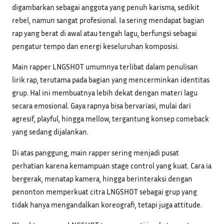
digambarkan sebagai anggota yang penuh karisma, sedikit
rebel, namun sangat profesional. Ia sering mendapat bagian
rap yang berat di awal atau tengah lagu, berfungsi sebagai
pengatur tempo dan energi keseluruhan komposisi.
Main rapper LNGSHOT umumnya terlibat dalam penulisan
lirik rap, terutama pada bagian yang mencerminkan identitas
grup. Hal ini membuatnya lebih dekat dengan materi lagu
secara emosional. Gaya rapnya bisa bervariasi, mulai dari
agresif, playful, hingga mellow, tergantung konsep comeback
yang sedang dijalankan.
Di atas panggung, main rapper sering menjadi pusat
perhatian karena kemampuan stage control yang kuat. Cara ia
bergerak, menatap kamera, hingga berinteraksi dengan
penonton memperkuat citra LNGSHOT sebagai grup yang
tidak hanya mengandalkan koreografi, tetapi juga attitude.