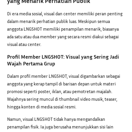
yang Menarik Perhatian Publik
Di era media sosial, visual dan center memiliki peran penting
dalam menarik perhatian publik luas. Meskipun semua
anggota LNGSHOT memiliki penampilan menarik, biasanya
ada satu atau dua member yang secara resmi diakui sebagai
visual atau center.
Profil Member LNGSHOT: Visual yang Sering Jadi
Wajah Pertama Grup
Dalam profil member LNGSHOT, visual digambarkan sebagai
anggota yang kerap tampil di barisan depan untuk materi
promosi seperti poster, iklan, atau pemotretan majalah.
Wajahnya sering muncul di thumbnail video musik, teaser,
hingga konten di media sosial resmi.
Namun, visual LNGSHOT tidak hanya mengandalkan
penampilan fisik. Ia juga berusaha menunjukkan sisi lain