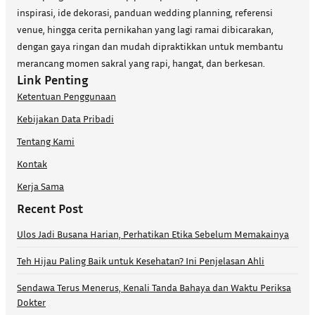
inspirasi, ide dekorasi, panduan wedding planning, referensi
venue, hingga cerita pernikahan yang lagi ramai dibicarakan,
dengan gaya ringan dan mudah dipraktikkan untuk membantu
merancang momen sakral yang rapi, hangat, dan berkesan.
Link Penting
Ketentuan Penggunaan
Kebijakan Data Pribadi
Tentang Kami
Kontak
Kerja Sama
Recent Post
Ulos Jadi Busana Harian, Perhatikan Etika Sebelum Memakainya
Teh Hijau Paling Baik untuk Kesehatan? Ini Penjelasan Ahli
Sendawa Terus Menerus, Kenali Tanda Bahaya dan Waktu Periksa
Dokter