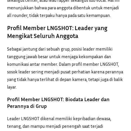
menunjukkan bahwa para anggota dibentuk untuk menjadi
all rounder, tidak terpaku hanya pada satu kemampuan.
Profil Member LNGSHOT: Leader yang
Mengikat Seluruh Anggota
Sebagai jantung dari sebuah grup, posisi leader memiliki
tanggung jawab besar untuk menjaga kekompakan dan
komunikasi antar member. Dalam profil member LNGSHOT,
sosok leader sering menjadi pusat perhatian karena perannya
yang tidak hanya terlihat di depan kamera, tetapi juga di balik
layar.
Profil Member LNGSHOT: Biodata Leader dan
Perannya di Grup
Leader LNGSHOT dikenal memiliki kepribadian dewasa,
tenang, dan mampu menjadi penengah saat terjadi