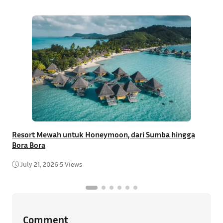
Resort Mewah untuk Honeymoon, dari Sumba hingga
T
Bora Bora
C
July 21, 2026
•
5 Views
Comment