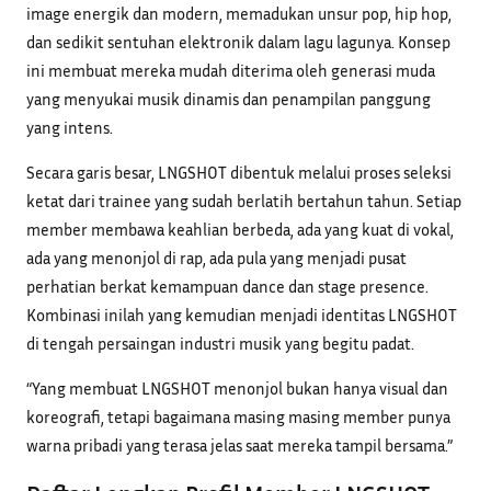
image energik dan modern, memadukan unsur pop, hip hop,
dan sedikit sentuhan elektronik dalam lagu lagunya. Konsep
ini membuat mereka mudah diterima oleh generasi muda
yang menyukai musik dinamis dan penampilan panggung
yang intens.
Secara garis besar, LNGSHOT dibentuk melalui proses seleksi
ketat dari trainee yang sudah berlatih bertahun tahun. Setiap
member membawa keahlian berbeda, ada yang kuat di vokal,
ada yang menonjol di rap, ada pula yang menjadi pusat
perhatian berkat kemampuan dance dan stage presence.
Kombinasi inilah yang kemudian menjadi identitas LNGSHOT
di tengah persaingan industri musik yang begitu padat.
“Yang membuat LNGSHOT menonjol bukan hanya visual dan
koreografi, tetapi bagaimana masing masing member punya
warna pribadi yang terasa jelas saat mereka tampil bersama.”