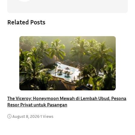
Related Posts
The Viceroy: Honeymoon Mewah di Lembah Ubud, Pesona
Resor Privat untuk Pasangan
R
B
August 8, 2026
•
1 Views