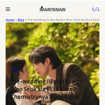
Home
»
Blog
»
Pre-wedding IU dan Byeon Woo Seok ala ELLE Korea, C
Blog
Pre-wedding IU dan Byeon
Woo Seok ala ELLE Korea,
Chemistrynya Bikin Baper