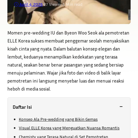
April 4, 2026
•
27
Viewer
•
6 Min read
Momen pre-wedding IU dan Byeon Woo Seok ala pemotretan
ELLE Korea sukses membuat penggemar seolah menyaksikan
kisah cinta yang nyata. Dalam balutan konsep elegan dan
lembut, keduanya menampilkan kedekatan yang terasa
natural, seakan benar benar pasangan yang sedang bersiap
menuju pelaminan. Wajar jika foto dan video di balik layar
pemotretan ini langsung menyebar luas dan menuai reaksi
heboh di media sosial.
−
Daftar Isi
Konsep Ala Pre-wedding yang Bikin Gemas
Visual ELLE Korea yang Menguatkan Nuansa Romantis
Chemisty yang Terasa Natural di Set Pemotretan