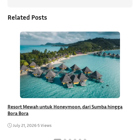
Related Posts
Resort Mewah untuk Honeymoon, dari Sumba hingga
T
Bora Bora
C
July 21, 2026
•
5 Views