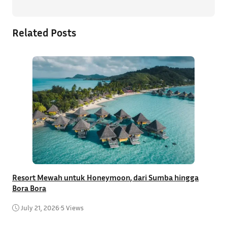
Related Posts
Resort Mewah untuk Honeymoon, dari Sumba hingga
T
Bora Bora
C
July 21, 2026
•
5 Views