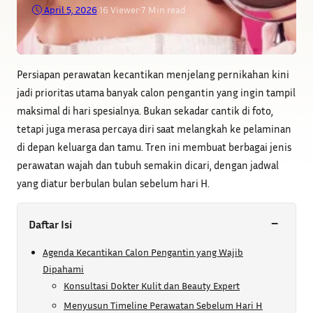
April 5, 2026
•
16
Viewer
•
7 Min read
Persiapan perawatan kecantikan menjelang pernikahan kini
jadi prioritas utama banyak calon pengantin yang ingin tampil
maksimal di hari spesialnya. Bukan sekadar cantik di foto,
tetapi juga merasa percaya diri saat melangkah ke pelaminan
di depan keluarga dan tamu. Tren ini membuat berbagai jenis
perawatan wajah dan tubuh semakin dicari, dengan jadwal
yang diatur berbulan bulan sebelum hari H.
−
Daftar Isi
Agenda Kecantikan Calon Pengantin yang Wajib
Dipahami
Konsultasi Dokter Kulit dan Beauty Expert
Menyusun Timeline Perawatan Sebelum Hari H