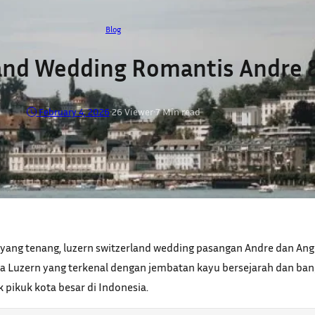
Blog
and Wedding Romantis Andre 
February 4, 2026
•
26
Viewer
•
7 Min read
 yang tenang, luzern switzerland wedding pasangan Andre dan An
 Luzern yang terkenal dengan jembatan kayu bersejarah dan ban
 pikuk kota besar di Indonesia.