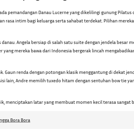
pada pemandangan Danau Lucerne yang dikelilingi gunung Pilatus d
n rasa intim bagi keluarga serta sahabat terdekat. Pilihan mereka
as danau. Angela bersiap di salah satu suite dengan jendela bes
ang mereka bawa dari Indonesia bergerak lincah mengabadikan set
ink. Gaun renda dengan potongan klasik menggantung di dekat je
 sisi lain, Andre memilih tuxedo hitam dengan sentuhan bow tie 
isik, menciptakan latar yang membuat momen kecil terasa sangat b
ngga Bora Bora