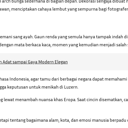
ah arch bunga sederhana di bagian depan. Dekorasi sengaja dibu
 awan, menciptakan cahaya lembut yang sempurna bagi fotografer
temani sang ayah. Gaun renda yang semula hanya tampak indah di
 dengan mata berkaca kaca, momen yang kemudian menjadi salah s
an Adat sampai Gaya Modern Elegan
ahasa Indonesia, agar tamu dari berbagai negara dapat memahami 
hingga keputusan untuk menikah di Luzern.
yang lewat menambah nuansa khas Eropa. Saat cincin disematkan,
etapi tentang bagaimana alam, kota, dan emosi manusia berpadu da