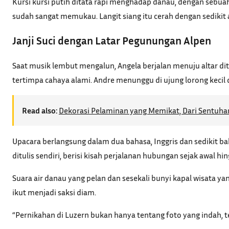
Kursi kursi putih ditata rapi menghadap danau, dengan sebu
sudah sangat memukau. Langit siang itu cerah dengan sedikit
Janji Suci dengan Latar Pegunungan Alpen
Saat musik lembut mengalun, Angela berjalan menuju altar di
tertimpa cahaya alami. Andre menunggu di ujung lorong kecil
Read also:
Dekorasi Pelaminan yang Memikat, Dari Sentuh
Upacara berlangsung dalam dua bahasa, Inggris dan sedikit b
ditulis sendiri, berisi kisah perjalanan hubungan sejak awal 
Suara air danau yang pelan dan sesekali bunyi kapal wisata 
ikut menjadi saksi diam.
“Pernikahan di Luzern bukan hanya tentang foto yang indah, t