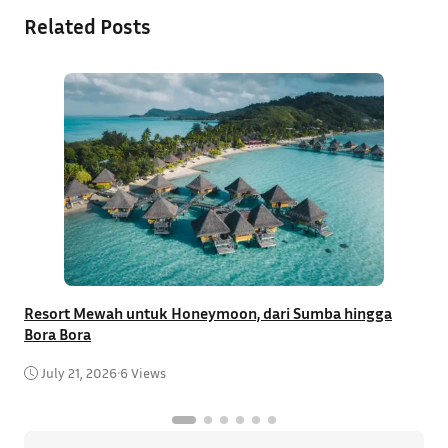
Related Posts
Resort Mewah untuk Honeymoon, dari Sumba hingga
T
Bora Bora
C
July 21, 2026
•
6 Views