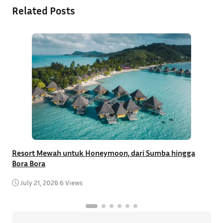
Related Posts
Resort Mewah untuk Honeymoon, dari Sumba hingga
T
Bora Bora
C
July 21, 2026
•
6 Views