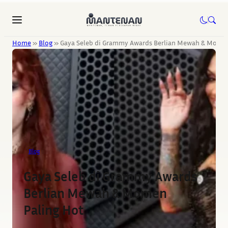
Home
»
Blog
»
Gaya Seleb di Grammy Awards Berlian Mewah & Momen
Blog
Gaya Seleb di Grammy Awards
Berlian Mewah & Momen
Paling Hot