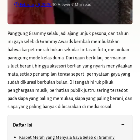
February 6, 2026
•
10
Viewer
•
7 Min read
Panggung Grammy selalu jadi ajang unjuk pesona, dan tahun
ini gaya seleb di Grammy Awards kembali membuktikan
bahwa karpet merah bukan sekadar lintasan foto, melainkan
panggung mode kelas dunia. Dari gaun berkilau, permainan
siluet berani, hingga aksesori berlian yang nyaris menyilaukan
mata, setiap penampilan terasa seperti pernyataan gaya yang
sudah dikurasi berbulan bulan. Di tengah hiruk pikuk
penghargaan musik, perhatian publik justru sering tersedot
pada siapa yang paling memukau, siapa yang paling berani, dan
siapa yang paling banyak dibicarakan di media sosial.
−
Daftar Isi
Karpet Merah yang Menyala Gaya Seleb di Grammy