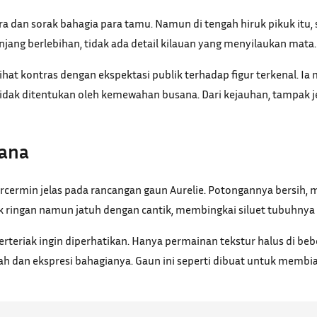
a dan sorak bahagia para tamu. Namun di tengah hiruk pikuk itu
njang berlebihan, tidak ada detail kilauan yang menyilaukan mata.
rlihat kontras dengan ekspektasi publik terhadap figur terkenal.
idak ditentukan oleh kemewahan busana. Dari kejauhan, tampak j
hana
tercermin jelas pada rancangan gaun Aurelie. Potongannya bersih,
k ringan namun jatuh dengan cantik, membingkai siluet tubuhny
erteriak ingin diperhatikan. Hanya permainan tekstur halus di be
h dan ekspresi bahagianya. Gaun ini seperti dibuat untuk memb