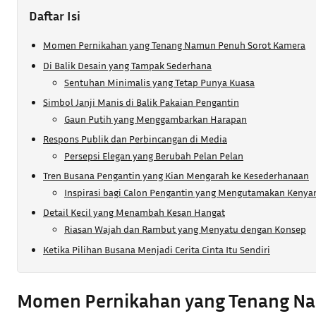
Daftar Isi
Momen Pernikahan yang Tenang Namun Penuh Sorot Kamera
Di Balik Desain yang Tampak Sederhana
Sentuhan Minimalis yang Tetap Punya Kuasa
Simbol Janji Manis di Balik Pakaian Pengantin
Gaun Putih yang Menggambarkan Harapan
Respons Publik dan Perbincangan di Media
Persepsi Elegan yang Berubah Pelan Pelan
Tren Busana Pengantin yang Kian Mengarah ke Kesederhanaan
Inspirasi bagi Calon Pengantin yang Mengutamakan Keny
Detail Kecil yang Menambah Kesan Hangat
Riasan Wajah dan Rambut yang Menyatu dengan Konsep
Ketika Pilihan Busana Menjadi Cerita Cinta Itu Sendiri
Momen Pernikahan yang Tenang N