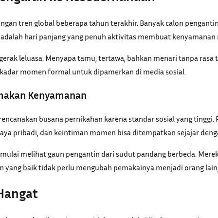
an tren global beberapa tahun terakhir. Banyak calon pengantin 
n adalah hari panjang yang penuh aktivitas membuat kenyamanan
k leluasa. Menyapa tamu, tertawa, bahkan menari tanpa rasa ta
 sekadar momen formal untuk dipamerkan di media sosial.
tamakan Kenyamanan
erencanakan busana pernikahan karena standar sosial yang tinggi
ya pribadi, dan keintiman momen bisa ditempatkan sejajar denga
ulai melihat gaun pengantin dari sudut pandang berbeda. Mereka
n yang baik tidak perlu mengubah pemakainya menjadi orang lain, 
 Hangat