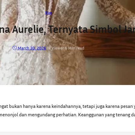
Blog
 Aurelie, Ternyata Simbol Ja
March 30, 2026
•
17
Viewer
•
6 Min read
gat bukan hanya karena keindahannya, tetapi juga karena pesan 
sa menonjol dan mengundang perhatian. Keanggunan yang tenang dan 