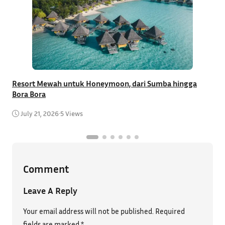
Resort Mewah untuk Honeymoon, dari Sumba hingga
T
Bora Bora
C
July 21, 2026
•
5 Views
Comment
Leave A Reply
Your email address will not be published.
Required
fields are marked
*