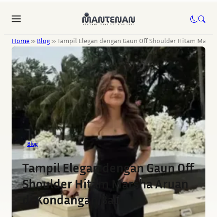
Home
»
Blog
»
Tampil Elegan dengan Gaun Off Shoulder Hitam Marsh
Blog
Tampil Elegan dengan Gaun Off
Shoulder Hitam Marsha Aruan
di Kondangan Bali