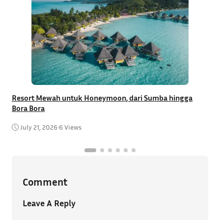
Resort Mewah untuk Honeymoon, dari Sumba hingga
T
Bora Bora
C
July 21, 2026
•
6 Views
Comment
Leave A Reply