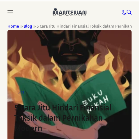
Home
»
Blog
»
5 Cara Jitu Hindari Finansial Toksik dalam Pernikahan
Blog
5 Cara Jitu Hindari Finansial
Toksik dalam Pernikahan
Modern