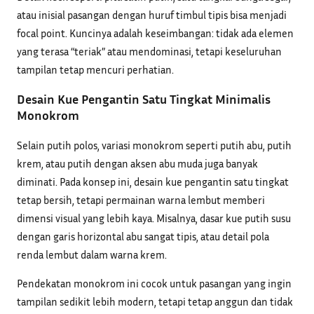
atau inisial pasangan dengan huruf timbul tipis bisa menjadi
focal point. Kuncinya adalah keseimbangan: tidak ada elemen
yang terasa “teriak” atau mendominasi, tetapi keseluruhan
tampilan tetap mencuri perhatian.
Desain Kue Pengantin Satu Tingkat Minimalis
Monokrom
Selain putih polos, variasi monokrom seperti putih abu, putih
krem, atau putih dengan aksen abu muda juga banyak
diminati. Pada konsep ini, desain kue pengantin satu tingkat
tetap bersih, tetapi permainan warna lembut memberi
dimensi visual yang lebih kaya. Misalnya, dasar kue putih susu
dengan garis horizontal abu sangat tipis, atau detail pola
renda lembut dalam warna krem.
Pendekatan monokrom ini cocok untuk pasangan yang ingin
tampilan sedikit lebih modern, tetapi tetap anggun dan tidak