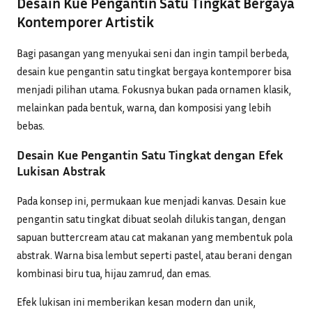
Desain Kue Pengantin Satu Tingkat Bergaya
Kontemporer Artistik
Bagi pasangan yang menyukai seni dan ingin tampil berbeda,
desain kue pengantin satu tingkat bergaya kontemporer bisa
menjadi pilihan utama. Fokusnya bukan pada ornamen klasik,
melainkan pada bentuk, warna, dan komposisi yang lebih
bebas.
Desain Kue Pengantin Satu Tingkat dengan Efek
Lukisan Abstrak
Pada konsep ini, permukaan kue menjadi kanvas. Desain kue
pengantin satu tingkat dibuat seolah dilukis tangan, dengan
sapuan buttercream atau cat makanan yang membentuk pola
abstrak. Warna bisa lembut seperti pastel, atau berani dengan
kombinasi biru tua, hijau zamrud, dan emas.
Efek lukisan ini memberikan kesan modern dan unik,