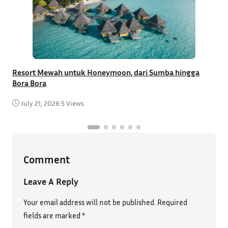
Resort Mewah untuk Honeymoon, dari Sumba hingga
T
Bora Bora
C
July 21, 2026
•
5 Views
Comment
Leave A Reply
Your email address will not be published.
Required
fields are marked
*