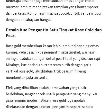
Beberapa desainer juga memadukan emas dengan motif
marmer lembut, menciptakan tampilan yang kontemporer
dan berkelas. Kombinasi ini sangat cocok untuk venue indoor
dengan pencahayaan hangat.
Desain Kue Pengantin Satu Tingkat Rose Gold dan
Pearl
Rose gold memberikan kesan lebih lembut dibanding emas
kuning. Pada desain kue pengantin satu tingkat, warna ini
sering dipadukan dengan detail pearl kecil yang disusun rapi.
Misalnya, kue berlapis buttercream putih dengan garis
vertikal rose gold, lalu ditaburi titik pearl mini yang
membentuk pola tertentu.
Efek yang dihasilkan adalah kemewahan yang tidak
berlebihan, sangat cocok untuk pengantin yang menyukai
gaya feminin modern. Aksen rose gold juga mudah
diselaraskan dengan aksesori pengantin, seperti sepatu,