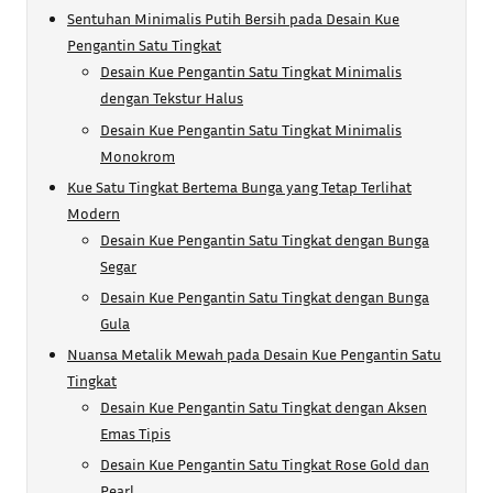
Sentuhan Minimalis Putih Bersih pada Desain Kue
Pengantin Satu Tingkat
Desain Kue Pengantin Satu Tingkat Minimalis
dengan Tekstur Halus
Desain Kue Pengantin Satu Tingkat Minimalis
Monokrom
Kue Satu Tingkat Bertema Bunga yang Tetap Terlihat
Modern
Desain Kue Pengantin Satu Tingkat dengan Bunga
Segar
Desain Kue Pengantin Satu Tingkat dengan Bunga
Gula
Nuansa Metalik Mewah pada Desain Kue Pengantin Satu
Tingkat
Desain Kue Pengantin Satu Tingkat dengan Aksen
Emas Tipis
Desain Kue Pengantin Satu Tingkat Rose Gold dan
Pearl