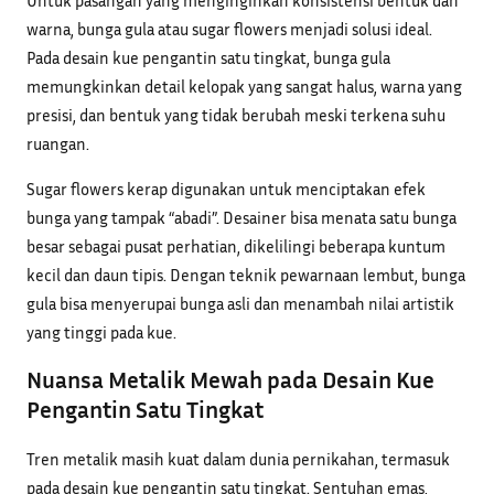
warna, bunga gula atau sugar flowers menjadi solusi ideal.
Pada desain kue pengantin satu tingkat, bunga gula
memungkinkan detail kelopak yang sangat halus, warna yang
presisi, dan bentuk yang tidak berubah meski terkena suhu
ruangan.
Sugar flowers kerap digunakan untuk menciptakan efek
bunga yang tampak “abadi”. Desainer bisa menata satu bunga
besar sebagai pusat perhatian, dikelilingi beberapa kuntum
kecil dan daun tipis. Dengan teknik pewarnaan lembut, bunga
gula bisa menyerupai bunga asli dan menambah nilai artistik
yang tinggi pada kue.
Nuansa Metalik Mewah pada Desain Kue
Pengantin Satu Tingkat
Tren metalik masih kuat dalam dunia pernikahan, termasuk
pada desain kue pengantin satu tingkat. Sentuhan emas,