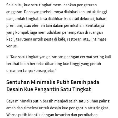
Selain itu, kue satu tingkat memudahkan pengaturan
anggaran. Dana yang sebelumnya dialokasikan untuk tinggi
dan jumlah tingkat, bisa dialihkan ke detail dekorasi, bahan
premium, atau elemen lain dalam pernikahan. Bentuknya
yang kompak juga memudahkan penempatan di ruangan
kecil, terutama untuk pesta di kafe, restoran, atau intimate
venue.
> “Kue satu tingkat yang dirancang dengan cermat sering kali
terlihat lebih berkelas dibanding kue tinggi yang penuh
ornamen tanpa konsep jelas.”
Sentuhan Minimalis Putih Bersih pada
Desain Kue Pengantin Satu Tingkat
Gaya minimalis putih bersih menjadi salah satu pilihan paling
aman dan timeless untuk desain kue pengantin satu tingkat.
Warna putih identik dengan kesucian dan pernikahan,