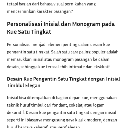
tetapi bagian dari bahasa visual pernikahan yang
mencerminkan karakter pasangan.”
Personalisasi Inisial dan Monogram pada
Kue Satu Tingkat
Personalisasi menjadi elemen penting dalam desain kue
pengantin satu tingkat. Salah satu cara paling populer adalah
memasukkan inisial atau monogram pasangan ke dalam
desain, sehingga kue terasa lebih intimate dan eksklusif.
Desain Kue Pengantin Satu Tingkat dengan Inisial
Timblul Elegan
Inisial bisa ditempatkan di bagian depan kue, menggunakan
teknik huruf timbul dari fondant, cokelat, atau logam
dekoratif. Desain kue pengantin satu tingkat dengan inisial
seperti ini biasanya mengusung gaya klasik modern, dengan
huruf bergaya kaligrafi atau serif elegan.