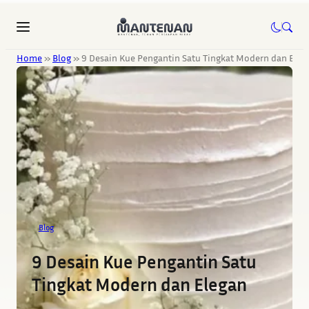
Home
»
Blog
»
9 Desain Kue Pengantin Satu Tingkat Modern dan Eleg
Blog
9 Desain Kue Pengantin Satu
Tingkat Modern dan Elegan