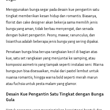
Menggunakan bunga segar pada desain kue pengantin satu
tingkat memberikan kesan hidup dan romantis. Biasanya,
florist dan cake designer akan bekerja sama memilih jenis
bunga yang aman, tidak berbau menyengat, dan senada
dengan buket pengantin. Peony, mawar, ranunculus, dan
lisianthus adalah beberapa jenis bunga yang sering dipakai.
Penataan bunga bisa berupa rangkaian kecil di bagian atas
kue, satu set rangkaian yang menjuntai ke samping, atau
komposisi asimetris yang tampak seperti instalasi seni. Warna
bunga pun bisa disesuaikan, mulai dari pastel lembut untuk
nuansa romantis, hingga warna bold seperti merah marun
atau fuchsia untuk pesta malam yang glamor.
Desain Kue Pengantin Satu Tingkat dengan Bunga
Gula
Untuk pasangan yang menginginkan konsistensi bentuk dan