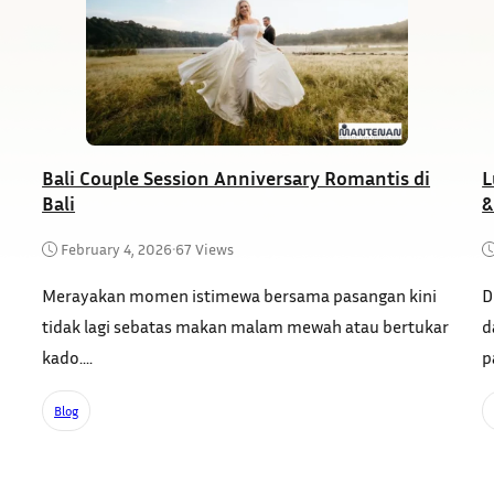
Bali Couple Session Anniversary Romantis di
L
Bali
&
February 4, 2026
•
67 Views
Merayakan momen istimewa bersama pasangan kini
D
tidak lagi sebatas makan malam mewah atau bertukar
d
kado....
p
Blog