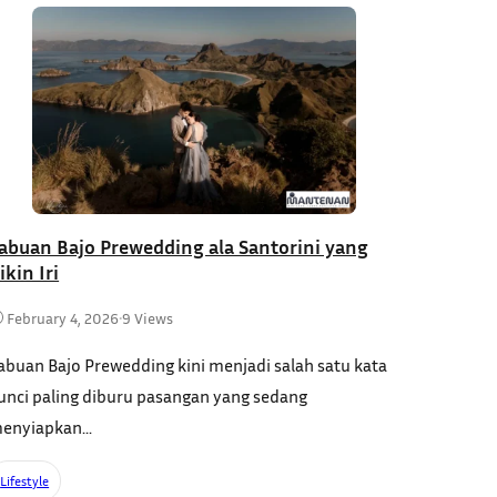
abuan Bajo Prewedding ala Santorini yang
ikin Iri
February 4, 2026
•
9 Views
abuan Bajo Prewedding kini menjadi salah satu kata
unci paling diburu pasangan yang sedang
enyiapkan...
Lifestyle