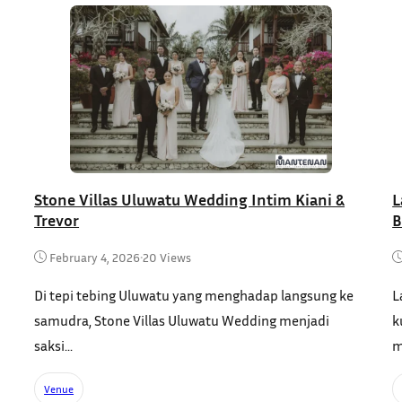
Stone Villas Uluwatu Wedding Intim Kiani &
L
Trevor
B
February 4, 2026
•
20 Views
Di tepi tebing Uluwatu yang menghadap langsung ke
L
samudra, Stone Villas Uluwatu Wedding menjadi
k
saksi...
m
Venue