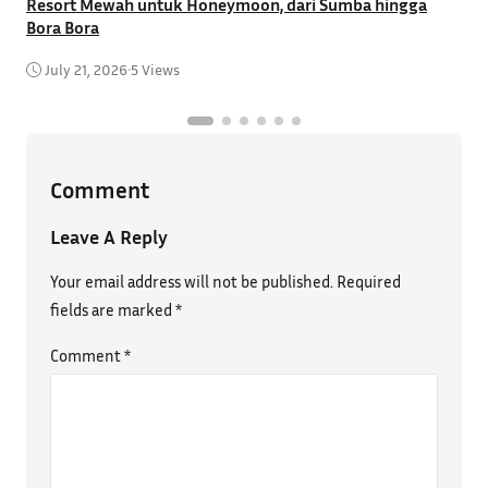
Resort Mewah untuk Honeymoon, dari Sumba hingga
T
Bora Bora
C
July 21, 2026
•
5 Views
Comment
Leave A Reply
Your email address will not be published.
Required
fields are marked
*
Comment
*