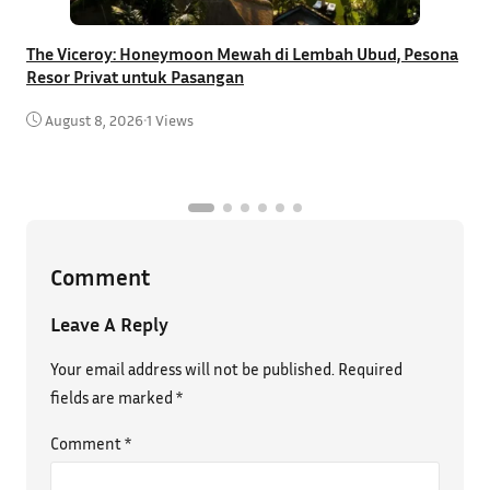
The Viceroy: Honeymoon Mewah di Lembah Ubud, Pesona
Resor Privat untuk Pasangan
R
B
August 8, 2026
•
1 Views
Comment
Leave A Reply
Your email address will not be published.
Required
fields are marked
*
Comment
*