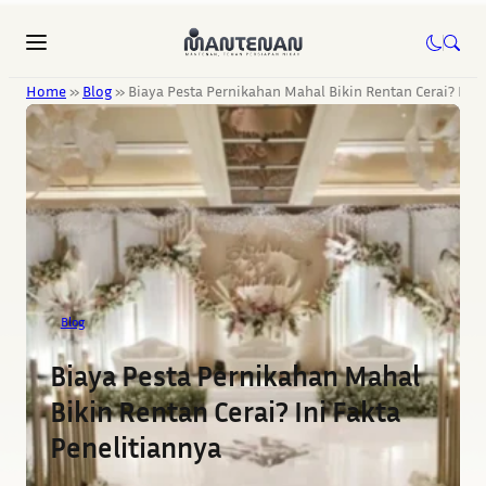
Home
»
Blog
»
Biaya Pesta Pernikahan Mahal Bikin Rentan Cerai? Ini 
Blog
Biaya Pesta Pernikahan Mahal
Bikin Rentan Cerai? Ini Fakta
Penelitiannya