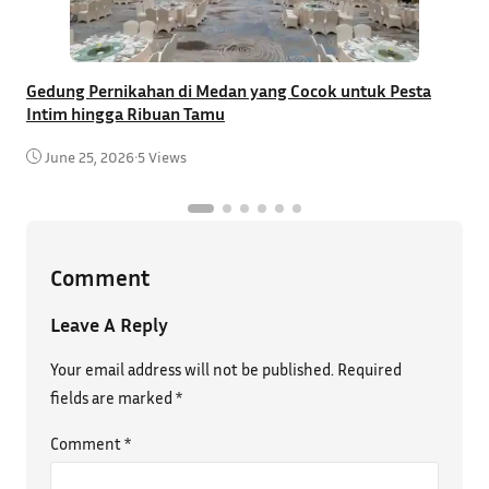
G
Gedung Pernikahan di Medan yang Cocok untuk Pesta
I
Intim hingga Ribuan Tamu
June 25, 2026
•
5 Views
Comment
Leave A Reply
Your email address will not be published.
Required
fields are marked
*
Comment
*