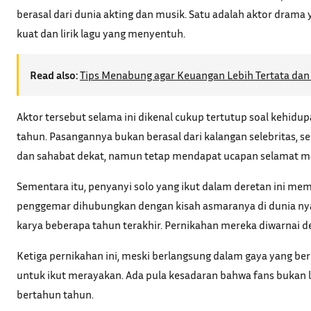
berasal dari dunia akting dan musik. Satu adalah aktor drama
kuat dan lirik lagu yang menyentuh.
Read also:
Tips Menabung agar Keuangan Lebih Tertata dan 
Aktor tersebut selama ini dikenal cukup tertutup soal kehidu
tahun. Pasangannya bukan berasal dari kalangan selebritas, ses
dan sahabat dekat, namun tetap mendapat ucapan selamat mas
Sementara itu, penyanyi solo yang ikut dalam deretan ini memi
penggemar dihubungkan dengan kisah asmaranya di dunia ny
karya beberapa tahun terakhir. Pernikahan mereka diwarnai d
Ketiga pernikahan ini, meski berlangsung dalam gaya yang b
untuk ikut merayakan. Ada pula kesadaran bahwa fans bukan l
bertahun tahun.