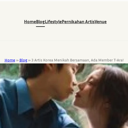
Home
Blog
Lifestyle
Pernikahan Artis
Venue
Home
»
Blog
»
3 Artis Korea Menikah Bersamaan, Ada Member T-Ara!