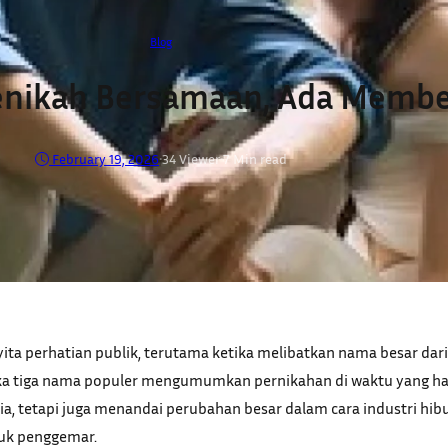
Blog
Menikah Bersamaan, Ada Membe
February 19, 2026
•
34
Viewer
•
7 Min read
a perhatian publik, terutama ketika melibatkan nama besar dari
etika tiga nama populer mengumumkan pernikahan di waktu yang 
ia, tetapi juga menandai perubahan besar dalam cara industri h
tuk penggemar.