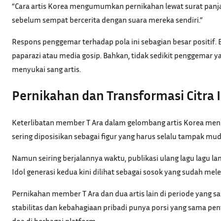
“Cara artis Korea mengumumkan pernikahan lewat surat panja
sebelum sempat bercerita dengan suara mereka sendiri.”
Respons penggemar terhadap pola ini sebagian besar positif.
paparazi atau media gosip. Bahkan, tidak sedikit penggema
menyukai sang artis.
Pernikahan dan Transformasi Citra 
Keterlibatan member T Ara dalam gelombang artis Korea meni
sering diposisikan sebagai figur yang harus selalu tampak mu
Namun seiring berjalannya waktu, publikasi ulang lagu lagu l
Idol generasi kedua kini dilihat sebagai sosok yang sudah mele
Pernikahan member T Ara dan dua artis lain di periode yang 
stabilitas dan kebahagiaan pribadi punya porsi yang sama p
doa di berbagai platform.