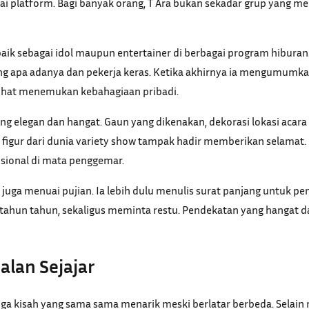
 platform. Bagi banyak orang, T Ara bukan sekadar grup yang me
ik sebagai idol maupun entertainer di berbagai program hiburan. 
ang apa adanya dan pekerja keras. Ketika akhirnya ia mengumum
erlihat menemukan kebahagiaan pribadi.
 elegan dan hangat. Gaun yang dikenakan, dekorasi lokasi acara
ga figur dari dunia variety show tampak hadir memberikan selama
sional di mata penggemar.
 juga menuai pujian. Ia lebih dulu menulis surat panjang untuk
tahun tahun, sekaligus meminta restu. Pendekatan yang hangat d
jalan Sejajar
iga kisah yang sama sama menarik meski berlatar berbeda. Selain 