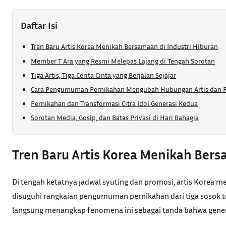
Daftar Isi
Tren Baru Artis Korea Menikah Bersamaan di Industri Hiburan
Member T Ara yang Resmi Melepas Lajang di Tengah Sorotan
Tiga Artis, Tiga Cerita Cinta yang Berjalan Sejajar
Cara Pengumuman Pernikahan Mengubah Hubungan Artis dan 
Pernikahan dan Transformasi Citra Idol Generasi Kedua
Sorotan Media, Gosip, dan Batas Privasi di Hari Bahagia
Tren Baru Artis Korea Menikah Bers
Di tengah ketatnya jadwal syuting dan promosi, artis Korea 
disuguhi rangkaian pengumuman pernikahan dari tiga sosok terk
langsung menangkap fenomena ini sebagai tanda bahwa genera