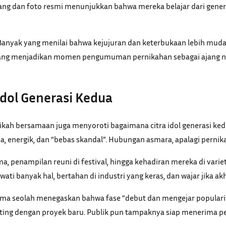
ng dan foto resmi menunjukkan bahwa mereka belajar dari genera
 Banyak yang menilai bahwa kejujuran dan keterbukaan lebih muda
r yang menjadikan momen pengumuman pernikahan sebagai ajang n
Idol Generasi Kedua
kah bersamaan juga menyoroti bagaimana citra idol generasi ked
da, energik, dan “bebas skandal”. Hubungan asmara, apalagi perni
ama, penampilan reuni di festival, hingga kehadiran mereka di va
wati banyak hal, bertahan di industri yang keras, dan wajar jika a
sama seolah menegaskan bahwa fase “debut dan mengejar popularit
enting dengan proyek baru. Publik pun tampaknya siap menerima p