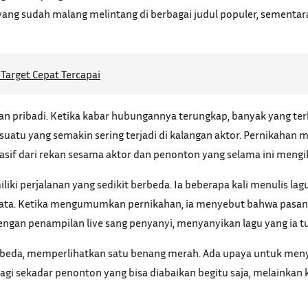
 yang sudah malang melintang di berbagai judul populer, sementara
Target Cepat Tercapai
pan pribadi. Ketika kabar hubungannya terungkap, banyak yang ter
uatu yang semakin sering terjadi di kalangan aktor. Pernikahan me
if dari rekan sesama aktor dan penonton yang selama ini mengik
liki perjalanan yang sedikit berbeda. Ia beberapa kali menulis la
ata. Ketika mengumumkan pernikahan, ia menyebut bahwa pasang
engan penampilan live sang penyanyi, menyanyikan lagu yang ia 
erbeda, memperlihatkan satu benang merah. Ada upaya untuk men
agi sekadar penonton yang bisa diabaikan begitu saja, melainkan