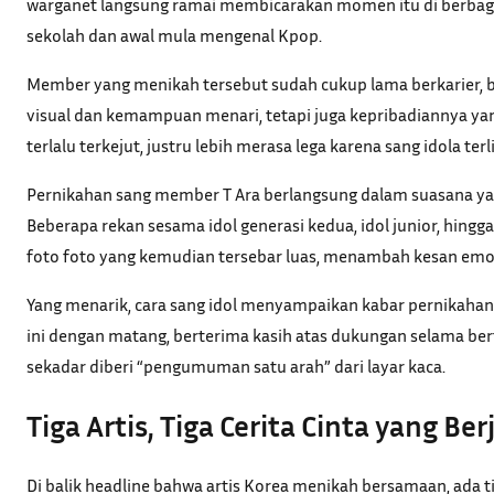
warganet langsung ramai membicarakan momen itu di berbagai
sekolah dan awal mula mengenal Kpop.
Member yang menikah tersebut sudah cukup lama berkarier, ba
visual dan kemampuan menari, tetapi juga kepribadiannya y
terlalu terkejut, justru lebih merasa lega karena sang idola t
Pernikahan sang member T Ara berlangsung dalam suasana yang
Beberapa rekan sesama idol generasi kedua, idol junior, hing
foto foto yang kemudian tersebar luas, menambah kesan emo
Yang menarik, cara sang idol menyampaikan kabar pernikahan
ini dengan matang, berterima kasih atas dukungan selama ber
sekadar diberi “pengumuman satu arah” dari layar kaca.
Tiga Artis, Tiga Cerita Cinta yang Ber
Di balik headline bahwa artis Korea menikah bersamaan, ada t