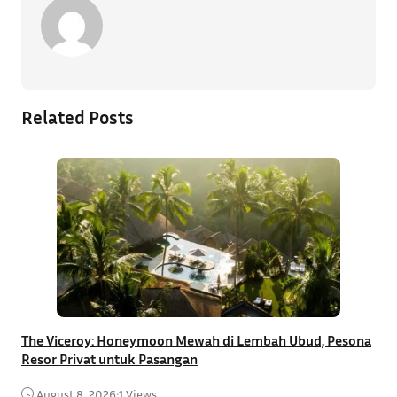
Related Posts
The Viceroy: Honeymoon Mewah di Lembah Ubud, Pesona
Resor Privat untuk Pasangan
R
B
August 8, 2026
•
1 Views