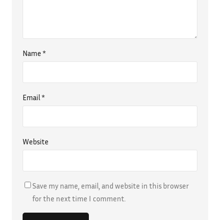
Name
*
Email
*
Website
Save my name, email, and website in this browser
for the next time I comment.