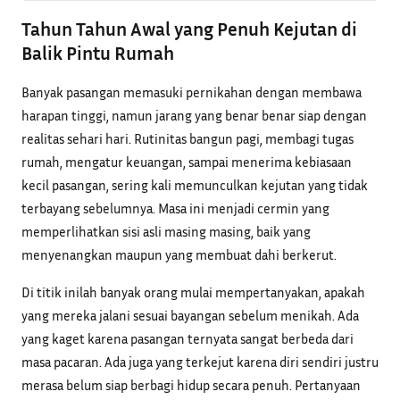
Tahun Tahun Awal yang Penuh Kejutan di
Balik Pintu Rumah
Banyak pasangan memasuki pernikahan dengan membawa
harapan tinggi, namun jarang yang benar benar siap dengan
realitas sehari hari. Rutinitas bangun pagi, membagi tugas
rumah, mengatur keuangan, sampai menerima kebiasaan
kecil pasangan, sering kali memunculkan kejutan yang tidak
terbayang sebelumnya. Masa ini menjadi cermin yang
memperlihatkan sisi asli masing masing, baik yang
menyenangkan maupun yang membuat dahi berkerut.
Di titik inilah banyak orang mulai mempertanyakan, apakah
yang mereka jalani sesuai bayangan sebelum menikah. Ada
yang kaget karena pasangan ternyata sangat berbeda dari
masa pacaran. Ada juga yang terkejut karena diri sendiri justru
merasa belum siap berbagi hidup secara penuh. Pertanyaan