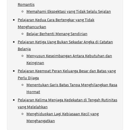
Romantis
Memahami Ekspektasi yang Tidak Selalu Sejalan
Pelajaran Kedua Cara Bertengkar yang Tidak
Menghancurkan
Belajar Berhenti Menang Sendirian
Pelajaran Ketiga Uang Bukan Sekadar Angka di Catatan
Belanja
Menyusun Keseimbangan Antara Kebutuhan dan
Keinginan
Pelajaran Keempat Peran Keluarga Besar dan Batas yang
Perlu Dijaga
Menentukan Garis Batas Tanpa Menghilangkan Rasa
Hormat
Pelajaran Kelima Menjaga Kedekatan di Tengah Rutinitas
yang Melelahkan
Menghidupkan Lagi Kebiasaan Kecil yang
Menghangatkan