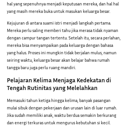
hal yang sepenuhnya menjadi keputusan mereka, dan hal hal
yang masih mereka buka untuk masukan keluarga besar.
Kejujuran di antara suami istri menjadi langkah pertama.
Mereka perlu saling memberi tahu jika merasa tidak nyaman
dengan campur tangan tertentu. Setelah itu, secara perlahan,
mereka bisa menyampaikan pada keluarga dengan bahasa
yang halus. Proses ini mungkin tidak berjalan mulus, namun
seiring waktu, keluarga besar akan belajar bahwa rumah
tangga baru juga perlu ruang mandiri.
Pelajaran Kelima Menjaga Kedekatan di
Tengah Rutinitas yang Melelahkan
Memasuki tahun ketiga hingga kelima, banyak pasangan
mulai sibuk dengan pekerjaan dan urusan lain di luar rumah.
Jika sudah memiliki anak, waktu berdua semakin berkurang
dan energi terkuras untuk mengurus kebutuhan si kecil.