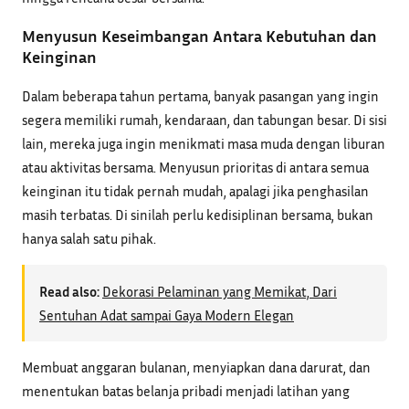
Menyusun Keseimbangan Antara Kebutuhan dan
Keinginan
Dalam beberapa tahun pertama, banyak pasangan yang ingin
segera memiliki rumah, kendaraan, dan tabungan besar. Di sisi
lain, mereka juga ingin menikmati masa muda dengan liburan
atau aktivitas bersama. Menyusun prioritas di antara semua
keinginan itu tidak pernah mudah, apalagi jika penghasilan
masih terbatas. Di sinilah perlu kedisiplinan bersama, bukan
hanya salah satu pihak.
Read also:
Dekorasi Pelaminan yang Memikat, Dari
Sentuhan Adat sampai Gaya Modern Elegan
Membuat anggaran bulanan, menyiapkan dana darurat, dan
menentukan batas belanja pribadi menjadi latihan yang