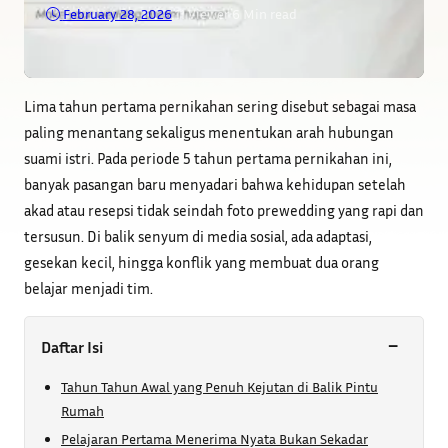
February 28, 2026
•
11
Viewer
•
6 Min read
Lima tahun pertama pernikahan sering disebut sebagai masa
paling menantang sekaligus menentukan arah hubungan
suami istri. Pada periode 5 tahun pertama pernikahan ini,
banyak pasangan baru menyadari bahwa kehidupan setelah
akad atau resepsi tidak seindah foto prewedding yang rapi dan
tersusun. Di balik senyum di media sosial, ada adaptasi,
gesekan kecil, hingga konflik yang membuat dua orang
belajar menjadi tim.
−
Daftar Isi
Tahun Tahun Awal yang Penuh Kejutan di Balik Pintu
Rumah
Pelajaran Pertama Menerima Nyata Bukan Sekadar