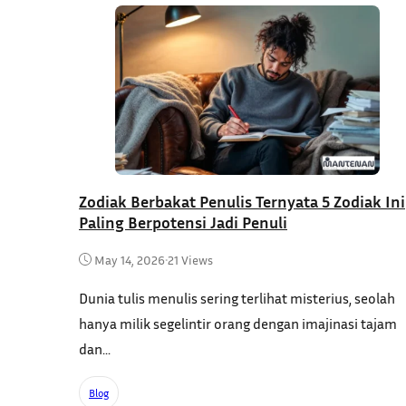
Zodiak Berbakat Penulis Ternyata 5 Zodiak Ini
Paling Berpotensi Jadi Penuli
May 14, 2026
•
21 Views
Dunia tulis menulis sering terlihat misterius, seolah
hanya milik segelintir orang dengan imajinasi tajam
dan...
Blog