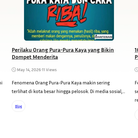
Perilaku Orang Pura-Pura Kaya yang Bikin
1
Dompet Menderita
P
May 14, 2026
•
11 Views
mi
Fenomena Orang Pura-Pura Kaya makin sering
F
terlihat di kota besar hingga pelosok. Di media sosial,...
s
r
Blog