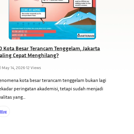
0 Kota Besar Terancam Tenggelam, Jakarta
aling Cepat Menghilang?
May 14, 2026
•
12 Views
enomena kota besar terancam tenggelam bukan lagi
ekadar peringatan akademisi, tetapi sudah menjadi
ealitas yang...
Blog